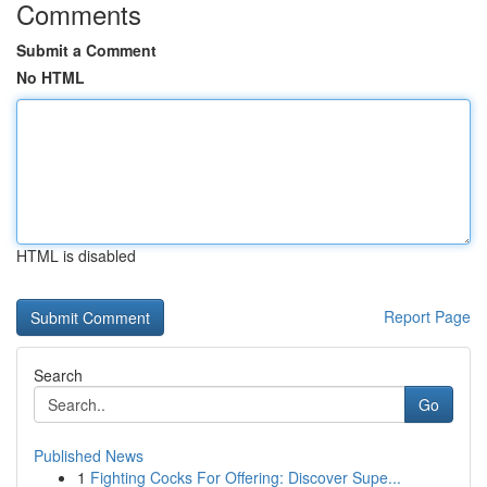
Comments
Submit a Comment
No HTML
HTML is disabled
Report Page
Search
Go
Published News
1
Fighting Cocks For Offering: Discover Supe...