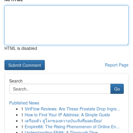
HTML is disabled
Report Page
Search
Go
Published News
1
ViriFlow Reviews: Are These Prostate Drop Ingre...
1
How to Find Your IP Address: A Simple Guide
1
เตรียมตัว สู่โลกของความบันเทิงที่ยอดเยี่ยม!
1
Empire88: The Rising Phenomenon of Online En...
1
Understanding EE88: A Thorough Dive