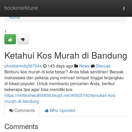
Home
bookmarktune
Togg
navi
Home
1
Ketahui Kos Murah di Bandung
phoebemvfq367544
145 days ago
News
Discuss
Berburu kos murah di kota besar? Anda tidak sendirian! Banyak
mahasiswa dan pekerja yang mencari tempat tinggal terjangkau
di lokasi populer. Untuk membantu pencarian Anda, berikut
beberapa tips agar bisa memiliki kos
https://nettiexhwc955858.blog5.net/90925740/temukan-kos-
murah-di-bandung
Comments
Who Upvoted
Comments