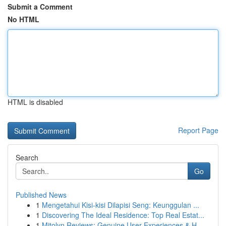
Submit a Comment
No HTML
HTML is disabled
Report Page
Search
Go
Published News
1
Mengetahui Kisi-kisi Dilapisi Seng: Keunggulan ...
1
Discovering The Ideal Residence: Top Real Estat...
1
Mitolyn Reviews: Genuine User Experiences & H...