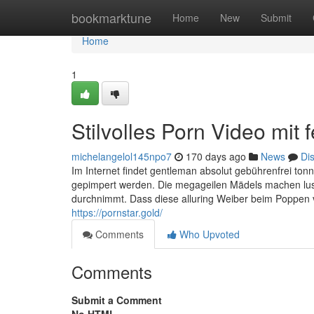
Home
bookmarktune
Home
New
Submit
Home
1
Stilvolles Porn Video mit 
michelangelol145npo7
170 days ago
News
Di
Im Internet findet gentleman absolut gebührenfrei to
gepimpert werden. Die megageilen Mädels machen lustv
durchnimmt. Dass diese alluring Weiber beim Poppen vö
https://pornstar.gold/
Comments
Who Upvoted
Comments
Submit a Comment