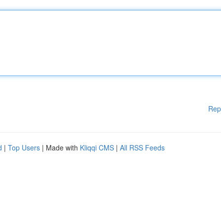
Rep
d
|
Top Users
| Made with
Kliqqi CMS
|
All RSS Feeds