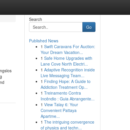
Search
Go
Published News
1
Swift Caravans For Auction:
Your Dream Vacation...
1
Safe Home Upgrades with
Lane Cove North Electri...
1
Adaptive Recognition inside
ungslos
Live Messaging Team...
ig
1
Finding Hope: A Guide to
und
Addiction Treatment Op...
1
Treinamento Contra
Incêndio : Guia Abrangente...
1
View Talay 6: Your
Convenient Pattaya
Apartme...
1
The intriguing convergence
of physics and techn...