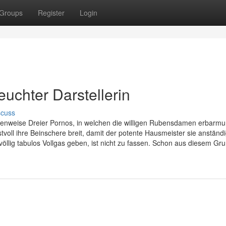
Groups
Register
Login
feuchter Darstellerin
scuss
nnenweise Dreier Pornos, in welchen die willigen Rubensdamen erbarm
oll ihre Beinschere breit, damit der potente Hausmeister sie anständ
llig tabulos Vollgas geben, ist nicht zu fassen. Schon aus diesem Gr