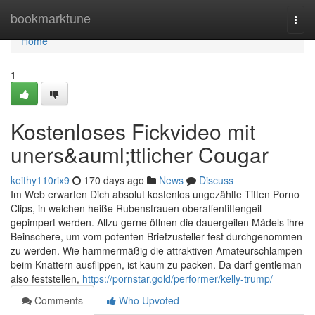
Home
bookmarktune
Togg
navi
Home
1
Kostenloses Fickvideo mit
uners&auml;ttlicher Cougar
keithy110rix9
170 days ago
News
Discuss
Im Web erwarten Dich absolut kostenlos ungezählte Titten Porno
Clips, in welchen heiße Rubensfrauen oberaffentittengeil
gepimpert werden. Allzu gerne öffnen die dauergeilen Mädels ihre
Beinschere, um vom potenten Briefzusteller fest durchgenommen
zu werden. Wie hammermäßig die attraktiven Amateurschlampen
beim Knattern ausflippen, ist kaum zu packen. Da darf gentleman
also feststellen,
https://pornstar.gold/performer/kelly-trump/
Comments
Who Upvoted