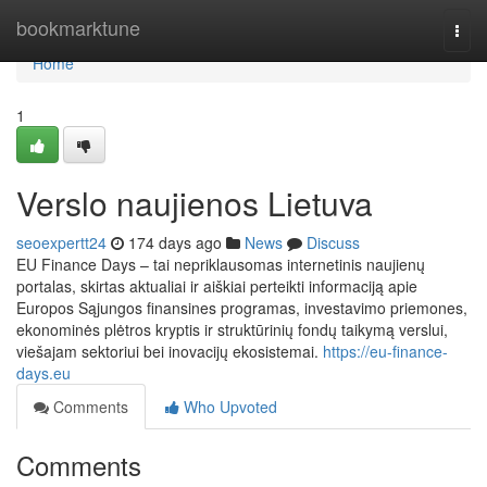
Home
bookmarktune
Togg
navi
Home
1
Verslo naujienos Lietuva
seoexpertt24
174 days ago
News
Discuss
EU Finance Days – tai nepriklausomas internetinis naujienų
portalas, skirtas aktualiai ir aiškiai perteikti informaciją apie
Europos Sąjungos finansines programas, investavimo priemones,
ekonominės plėtros kryptis ir struktūrinių fondų taikymą verslui,
viešajam sektoriui bei inovacijų ekosistemai.
https://eu-finance-
days.eu
Comments
Who Upvoted
Comments