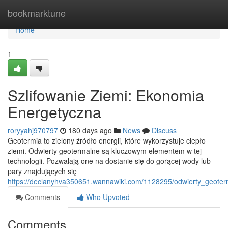
Home
bookmarktune
Home
1
Szlifowanie Ziemi: Ekonomia
Energetyczna
roryyahj970797
180 days ago
News
Discuss
Geotermia to zielony źródło energii, które wykorzystuje ciepło
ziemi. Odwierty geotermalne są kluczowym elementem w tej
technologii. Pozwalają one na dostanie się do gorącej wody lub
pary znajdujących się
https://declanyhva350651.wannawiki.com/1128295/odwierty_geote
Comments
Who Upvoted
Comments