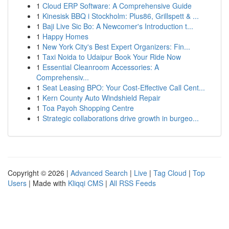
1
Cloud ERP Software: A Comprehensive Guide
1
Kinesisk BBQ i Stockholm: Plus86, Grillspett & ...
1
Baji Live Sic Bo: A Newcomer's Introduction t...
1
Happy Homes
1
New York City's Best Expert Organizers: Fin...
1
Taxi Noida to Udaipur Book Your Ride Now
1
Essential Cleanroom Accessories: A
Comprehensiv...
1
Seat Leasing BPO: Your Cost-Effective Call Cent...
1
Kern County Auto Windshield Repair
1
Toa Payoh Shopping Centre
1
Strategic collaborations drive growth in burgeo...
Copyright © 2026 |
Advanced Search
|
Live
|
Tag Cloud
|
Top
Users
| Made with
Kliqqi CMS
|
All RSS Feeds