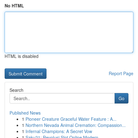
No HTML
HTML is disabled
Report Page
Search
Go
Published News
1
Pioneer Creature Graceful Water Feature : A...
1
Northern Nevada Animal Cremation: Compassion...
1
Infernal Champions: A Secret Vow
1
Saku21: Revolusi Slot Online Modern