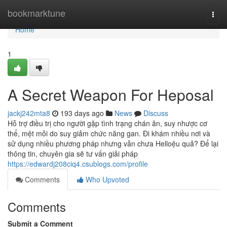
Home
bookmarktune
Togg
navi
Home
1
A Secret Weapon For Heposal
jackj242mta8
193 days ago
News
Discuss
Hỗ trợ điều trị cho người gặp tình trạng chán ăn, suy nhược cơ
thể, mệt mỏi do suy giảm chức năng gan. Đi khám nhiều nơi và
sử dụng nhiều phương pháp nhưng vẫn chưa Helloệu quả? Để lại
thông tin, chuyên gia sẽ tư vấn giải pháp
https://edwardj208ciq4.csublogs.com/profile
Comments
Who Upvoted
Comments
Submit a Comment