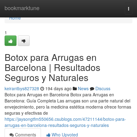
Home
bookmarktune
Togg
navi
Home
1
Botox para Arrugas en
Barcelona | Resultados
Seguros y Naturales
keirantbys827328
194 days ago
News
Discuss
Botox para Arrugas en Barcelona Botox para Arrugas en
Barcelona: Guía Completa Las arrugas son una parte natural del
envejecimiento, pero la medicina estética moderna ofrece formas
seguras y efectivas de
https://jaysongtfm550656.csublogs.com/47211144/botox-para-
arrugas-en-barcelona-resultados-seguros-y-naturales
Comments
Who Upvoted