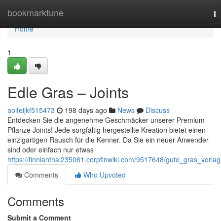
Home
bookmarktune
To
na
Home
1
Edle Gras – Joints
aoifeijkf515473
198 days ago
News
Discuss
Entdecken Sie die angenehme Geschmäcker unserer Premium
Pflanze Joints! Jede sorgfältig hergestellte Kreation bietet einen
einzigartigen Rausch für die Kenner. Da Sie ein neuer Anwender
sind oder einfach nur etwas
https://finnianthal235061.corpfinwiki.com/9517648/gute_gras_vorla
Comments
Who Upvoted
Comments
Submit a Comment