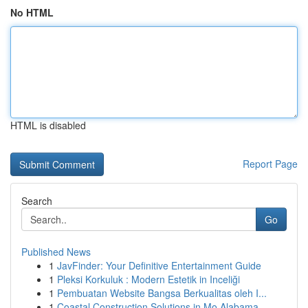
No HTML
HTML is disabled
Report Page
Search
Go
Published News
1
JavFinder: Your Definitive Entertainment Guide
1
Pleksi Korkuluk : Modern Estetik in Inceliği
1
Pembuatan Website Bangsa Berkualitas oleh I...
1
Coastal Construction Solutions in Mo Alabama