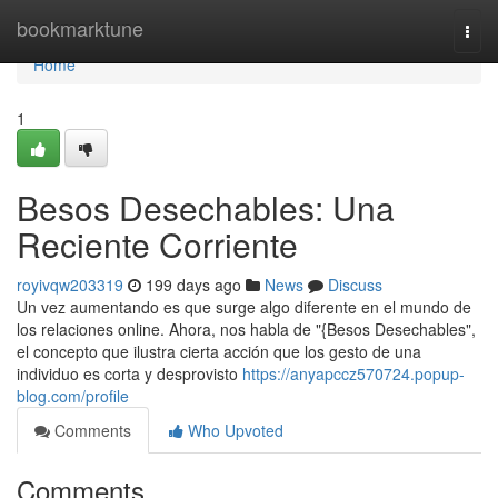
Home
bookmarktune
Togg
navi
Home
1
Besos Desechables: Una
Reciente Corriente
royivqw203319
199 days ago
News
Discuss
Un vez aumentando es que surge algo diferente en el mundo de
los relaciones online. Ahora, nos habla de "{Besos Desechables",
el concepto que ilustra cierta acción que los gesto de una
individuo es corta y desprovisto
https://anyapccz570724.popup-
blog.com/profile
Comments
Who Upvoted
Comments