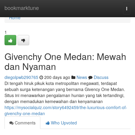
Home
bookmarktune
Togg
navi
Home
1
Givenchy One Medan: Mewah
dan Nyaman
diegolpwb290765
200 days ago
News
Discuss
Di tengah hiruk pikuk kota metropolitan megawati, terdapat
sebuah surga ketenangan yang bernama Givency One Medan.
Situs ini menawarkan pengalaman hunian yang tak tertandingi,
dengan memadukan kemewahan dan kenyamanan
https://mysocialquiz.com/story6492459/the-luxurious-comfort-of-
givenchy-one-medan
Comments
Who Upvoted