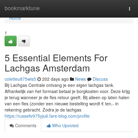
Home
bookmarktune
Togg
navi
Home
1
5 Essential Elements For
Lachgas Amsterdam
coletteu875wis5
202 days ago
News
Discuss
Bij Lachgas Centrale ontvang je een eigen lachgas tank.
Afhankelijk van het formaat betaal je borgkosten voor. Deze krijg
je terug wanneer je de fles retour geeft. Bij alleen op laten halen
van een fles (zonder een nieuwe bestelling wordt € ten,- in
rekening gebracht. Zodra je de lachgas
https://russellv975yju6.fare-blog.com/profile
Comments
Who Upvoted