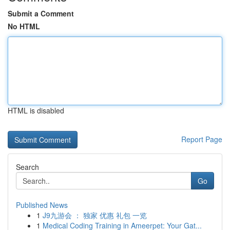
Submit a Comment
No HTML
HTML is disabled
Report Page
Search
Go
Published News
1
J9九游会 ： 独家 优惠 礼包 一览
1
Medical Coding Training in Ameerpet: Your Gat...