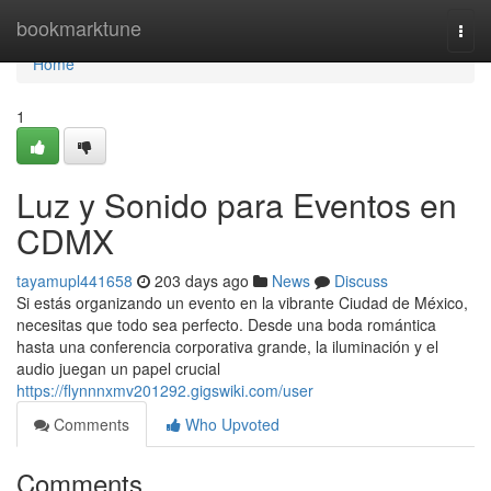
Home
bookmarktune
Togg
navi
Home
1
Luz y Sonido para Eventos en
CDMX
tayamupl441658
203 days ago
News
Discuss
Si estás organizando un evento en la vibrante Ciudad de México,
necesitas que todo sea perfecto. Desde una boda romántica
hasta una conferencia corporativa grande, la iluminación y el
audio juegan un papel crucial
https://flynnnxmv201292.gigswiki.com/user
Comments
Who Upvoted
Comments