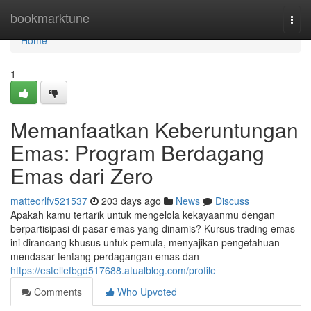
Home
bookmarktune
Togg
navi
Home
1
Memanfaatkan Keberuntungan
Emas: Program Berdagang
Emas dari Zero
matteorlfv521537
203 days ago
News
Discuss
Apakah kamu tertarik untuk mengelola kekayaanmu dengan
berpartisipasi di pasar emas yang dinamis? Kursus trading emas
ini dirancang khusus untuk pemula, menyajikan pengetahuan
mendasar tentang perdagangan emas dan
https://estellefbgd517688.atualblog.com/profile
Comments
Who Upvoted