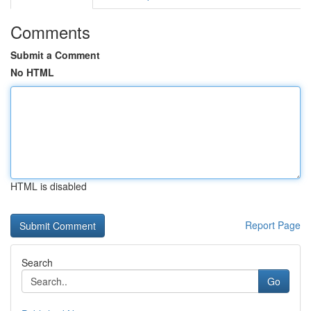
Comments
Submit a Comment
No HTML
HTML is disabled
Report Page
Search
Go