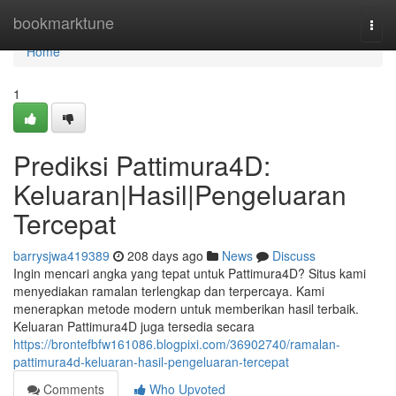
Home
bookmarktune
Togg
navi
Home
1
Prediksi Pattimura4D:
Keluaran|Hasil|Pengeluaran
Tercepat
barrysjwa419389
208 days ago
News
Discuss
Ingin mencari angka yang tepat untuk Pattimura4D? Situs kami
menyediakan ramalan terlengkap dan terpercaya. Kami
menerapkan metode modern untuk memberikan hasil terbaik.
Keluaran Pattimura4D juga tersedia secara
https://brontefbfw161086.blogpixi.com/36902740/ramalan-
pattimura4d-keluaran-hasil-pengeluaran-tercepat
Comments
Who Upvoted