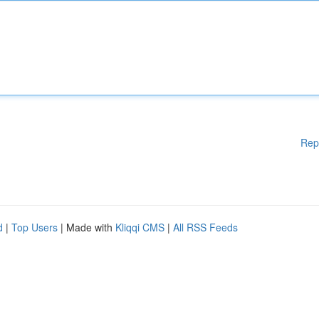
Rep
d
|
Top Users
| Made with
Kliqqi CMS
|
All RSS Feeds