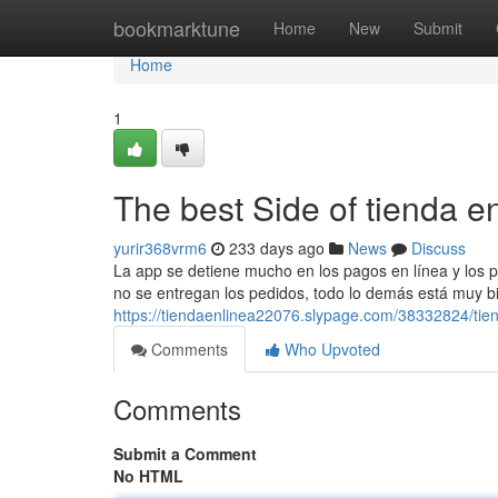
Home
bookmarktune
Home
New
Submit
Home
1
The best Side of tienda e
yurir368vrm6
233 days ago
News
Discuss
La app se detiene mucho en los pagos en línea y los p
no se entregan los pedidos, todo lo demás está muy bie
https://tiendaenlinea22076.slypage.com/38332824/tie
Comments
Who Upvoted
Comments
Submit a Comment
No HTML