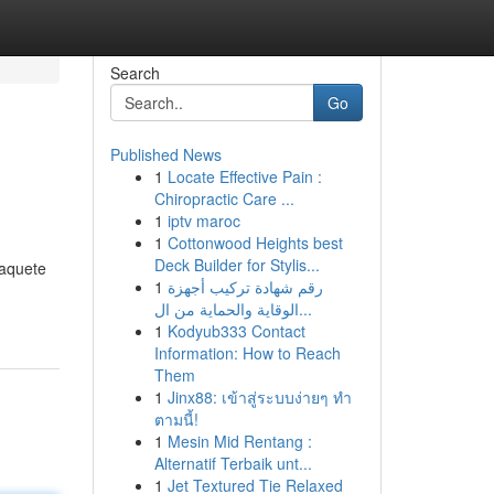
Search
Go
Published News
1
Locate Effective Pain :
Chiropractic Care ...
1
iptv maroc
1
Cottonwood Heights best
Deck Builder for Stylis...
paquete
1
رقم شهادة تركيب أجهزة
الوقاية والحماية من ال...
1
Kodyub333 Contact
Information: How to Reach
Them
1
Jinx88: เข้าสู่ระบบง่ายๆ ทำ
ตามนี้!
1
Mesin Mid Rentang :
Alternatif Terbaik unt...
1
Jet Textured Tie Relaxed