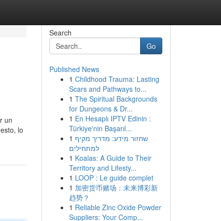
Search
Go
Published News
1
Childhood Trauma: Lasting
Scars and Pathways to...
1
The Spiritual Backgrounds
for Dungeons & Dr...
1
En Hesaplı IPTV Edinin :
ar un
Türkiye'nin Başarıl...
esto, lo
1
שחזור מידע: מדריך מקיף
למתחילים
1
Koalas: A Guide to Their
Territory and Lifesty...
1
LOOP : Le guide complet
1
加密货币赌场：未来博彩新
趋势？
1
Reliable Zinc Oxide Powder
Suppliers: Your Comp...