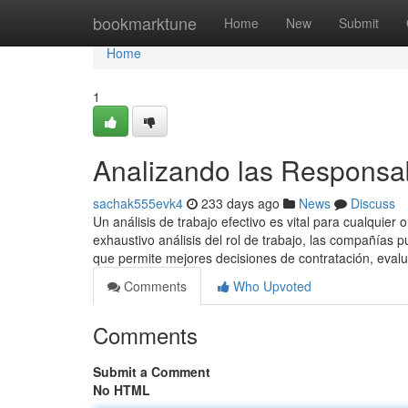
Home
bookmarktune
Home
New
Submit
Home
1
Analizando las Responsab
sachak555evk4
233 days ago
News
Discuss
Un análisis de trabajo efectivo es vital para cualquier 
exhaustivo análisis del rol de trabajo, las compañías 
que permite mejores decisiones de contratación, evalu
Comments
Who Upvoted
Comments
Submit a Comment
No HTML