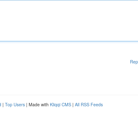
Rep
d
|
Top Users
| Made with
Kliqqi CMS
|
All RSS Feeds