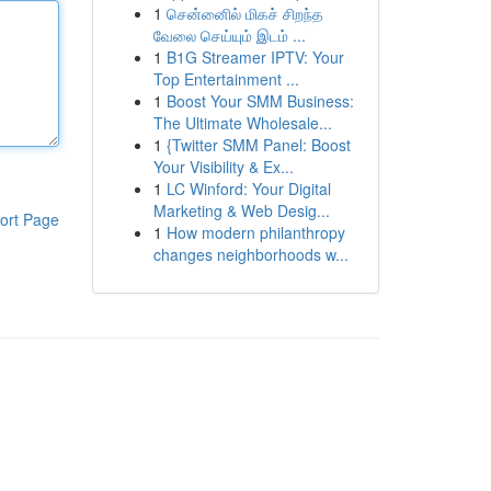
1
சென்னைில் மிகச் சிறந்த
வேலை செய்யும் இடம் ...
1
B1G Streamer IPTV: Your
Top Entertainment ...
1
Boost Your SMM Business:
The Ultimate Wholesale...
1
{Twitter SMM Panel: Boost
Your Visibility & Ex...
1
LC Winford: Your Digital
Marketing & Web Desig...
ort Page
1
How modern philanthropy
changes neighborhoods w...