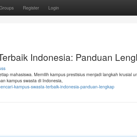
Groups
Register
Login
erbaik Indonesia: Panduan Len
uss
etiap mahasiswa. Memilih kampus prestisius menjadi langkah krusial u
ihan kampus swasta di Indonesia,
mencari-kampus-swasta-terbaik-indonesia-panduan-lengkap