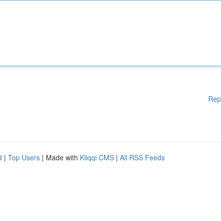
Rep
d
|
Top Users
| Made with
Kliqqi CMS
|
All RSS Feeds