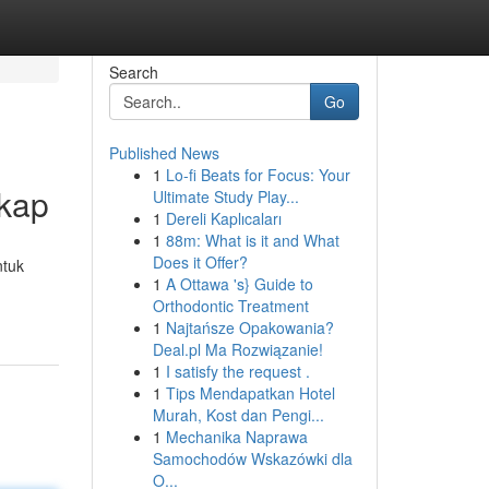
Search
Go
Published News
1
Lo-fi Beats for Focus: Your
gkap
Ultimate Study Play...
1
Dereli Kaplıcaları
1
88m: What is it and What
Does it Offer?
ntuk
1
A Ottawa 's} Guide to
Orthodontic Treatment
1
Najtańsze Opakowania?
Deal.pl Ma Rozwiązanie!
1
I satisfy the request .
1
Tips Mendapatkan Hotel
Murah, Kost dan Pengi...
1
Mechanika Naprawa
Samochodów Wskazówki dla
O...