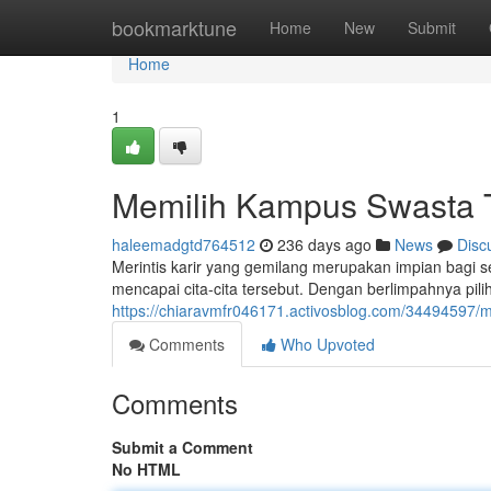
Home
bookmarktune
Home
New
Submit
Home
1
Memilih Kampus Swasta T
haleemadgtd764512
236 days ago
News
Disc
Merintis karir yang gemilang merupakan impian bagi s
mencapai cita-cita tersebut. Dengan berlimpahnya pil
https://chiaravmfr046171.activosblog.com/34494597/
Comments
Who Upvoted
Comments
Submit a Comment
No HTML