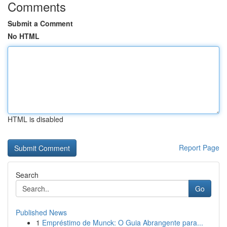
Comments
Submit a Comment
No HTML
HTML is disabled
Report Page
Search
Go
Published News
1
Empréstimo de Munck: O Guia Abrangente para...