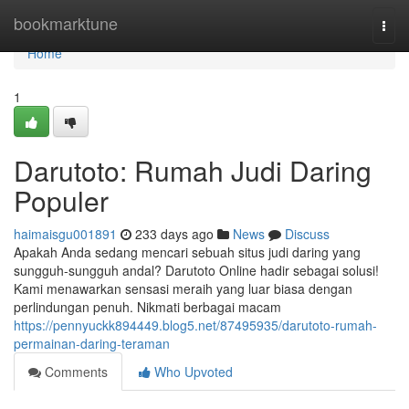
Home
bookmarktune
Togg
navi
Home
1
Darutoto: Rumah Judi Daring
Populer
haimaisgu001891
233 days ago
News
Discuss
Apakah Anda sedang mencari sebuah situs judi daring yang
sungguh-sungguh andal? Darutoto Online hadir sebagai solusi!
Kami menawarkan sensasi meraih yang luar biasa dengan
perlindungan penuh. Nikmati berbagai macam
https://pennyuckk894449.blog5.net/87495935/darutoto-rumah-
permainan-daring-teraman
Comments
Who Upvoted