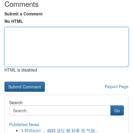
Comments
Submit a Comment
No HTML
HTML is disabled
Report Page
Search
Go
Published News
1
时尚icon ， 靓妈 这位 都 好看 也 气场...