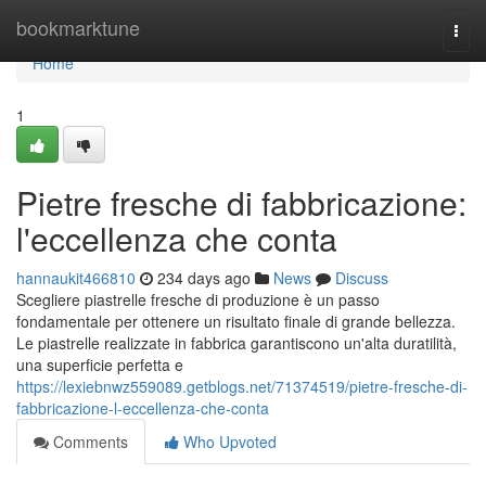
Home
bookmarktune
Togg
navi
Home
1
Pietre fresche di fabbricazione:
l'eccellenza che conta
hannaukit466810
234 days ago
News
Discuss
Scegliere piastrelle fresche di produzione è un passo
fondamentale per ottenere un risultato finale di grande bellezza.
Le piastrelle realizzate in fabbrica garantiscono un'alta duratilità,
una superficie perfetta e
https://lexiebnwz559089.getblogs.net/71374519/pietre-fresche-di-
fabbricazione-l-eccellenza-che-conta
Comments
Who Upvoted