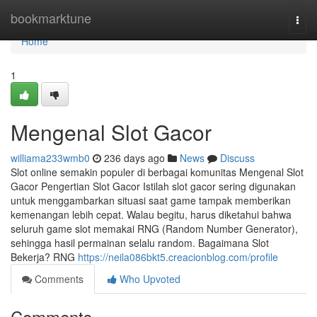
Home
bookmarktune
Togg
navi
Home
1
Mengenal Slot Gacor
williama233wmb0
236 days ago
News
Discuss
Slot online semakin populer di berbagai komunitas Mengenal Slot
Gacor Pengertian Slot Gacor Istilah slot gacor sering digunakan
untuk menggambarkan situasi saat game tampak memberikan
kemenangan lebih cepat. Walau begitu, harus diketahui bahwa
seluruh game slot memakai RNG (Random Number Generator),
sehingga hasil permainan selalu random. Bagaimana Slot
Bekerja? RNG
https://neila086bkt5.creacionblog.com/profile
Comments
Who Upvoted
Comments