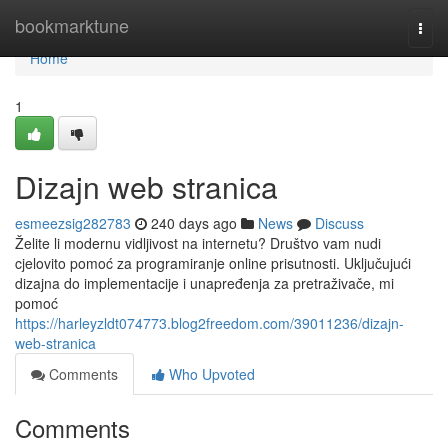
Home
bookmarktune
Togg
navi
Home
1
Dizajn web stranica
esmeezsig282783
240 days ago
News
Discuss
Želite li modernu vidljivost na internetu? Društvo vam nudi
cjelovito pomoć za programiranje online prisutnosti. Uključujući
dizajna do implementacije i unapređenja za pretraživače, mi
pomoć
https://harleyzldt074773.blog2freedom.com/39011236/dizajn-
web-stranica
Comments
Who Upvoted
Comments