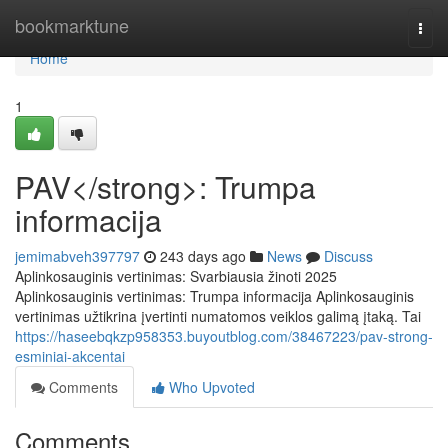
Home
bookmarktune
Togg
navi
Home
1
PAV</strong>: Trumpa
informacija
jemimabveh397797
243 days ago
News
Discuss
Aplinkosauginis vertinimas: Svarbiausia žinoti 2025
Aplinkosauginis vertinimas: Trumpa informacija Aplinkosauginis
vertinimas užtikrina įvertinti numatomos veiklos galimą įtaką. Tai
https://haseebqkzp958353.buyoutblog.com/38467223/pav-strong-
esminiai-akcentai
Comments
Who Upvoted
Comments