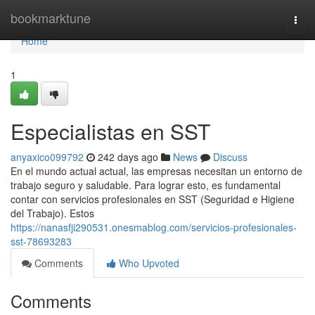
Home
bookmarktune
Togg
navi
Home
1
Especialistas en SST
anyaxico099792
242 days ago
News
Discuss
En el mundo actual actual, las empresas necesitan un entorno de
trabajo seguro y saludable. Para lograr esto, es fundamental
contar con servicios profesionales en SST (Seguridad e Higiene
del Trabajo). Estos
https://nanasfji290531.onesmablog.com/servicios-profesionales-
sst-78693283
Comments
Who Upvoted
Comments