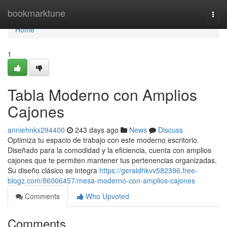
Home
bookmarktune
Togg
navi
Home
1
Tabla Moderno con Amplios
Cajones
anniehnkx294400
243 days ago
News
Discuss
Optimiza tu espacio de trabajo con este moderno escritorio.
Diseñado para la comodidad y la eficiencia, cuenta con amplios
cajones que te permiten mantener tus pertenencias organizadas.
Su diseño clásico se integra
https://geraldhkvv582396.free-
blogz.com/86006457/mesa-moderno-con-amplios-cajones
Comments
Who Upvoted
Comments