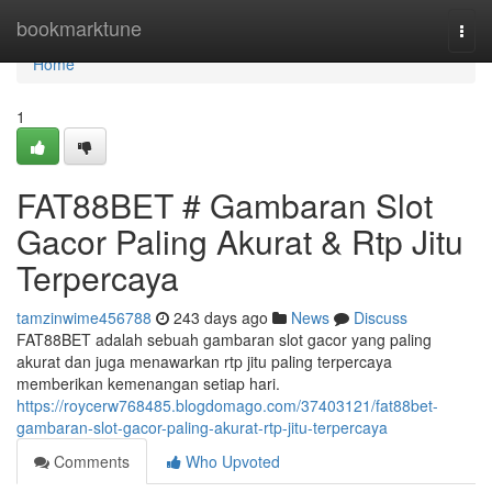
Home
bookmarktune
Togg
navi
Home
1
FAT88BET # Gambaran Slot
Gacor Paling Akurat & Rtp Jitu
Terpercaya
tamzinwime456788
243 days ago
News
Discuss
FAT88BET adalah sebuah gambaran slot gacor yang paling
akurat dan juga menawarkan rtp jitu paling terpercaya
memberikan kemenangan setiap hari.
https://roycerw768485.blogdomago.com/37403121/fat88bet-
gambaran-slot-gacor-paling-akurat-rtp-jitu-terpercaya
Comments
Who Upvoted