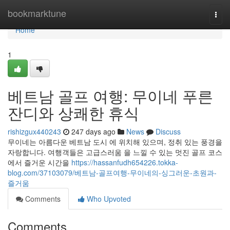
Home
bookmarktune
Togg
navi
Home
1
베트남 골프 여행: 무이네 푸른
잔디와 상쾌한 휴식
rishizgux440243
247 days ago
News
Discuss
무이네는 아름다운 베트남 도시 에 위치해 있으며, 정취 있는 풍경을
자랑합니다. 여행객들은 고급스러움 을 느낄 수 있는 멋진 골프 코스
에서 즐거운 시간을
https://hassanfudh654226.tokka-
blog.com/37103079/베트남-골프여행-무이네의-싱그러운-초원과-
즐거움
Comments
Who Upvoted
Comments