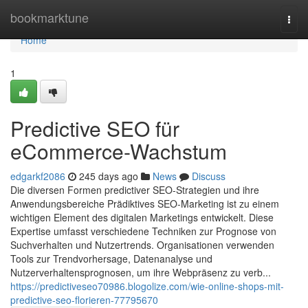
Home
bookmarktune
Togg
navi
Home
1
Predictive SEO für
eCommerce-Wachstum
edgarkf2086
245 days ago
News
Discuss
Die diversen Formen predictiver SEO-Strategien und ihre
Anwendungsbereiche Prädiktives SEO-Marketing ist zu einem
wichtigen Element des digitalen Marketings entwickelt. Diese
Expertise umfasst verschiedene Techniken zur Prognose von
Suchverhalten und Nutzertrends. Organisationen verwenden
Tools zur Trendvorhersage, Datenanalyse und
Nutzerverhaltensprognosen, um ihre Webpräsenz zu verb...
https://predictiveseo70986.blogolize.com/wie-online-shops-mit-
predictive-seo-florieren-77795670