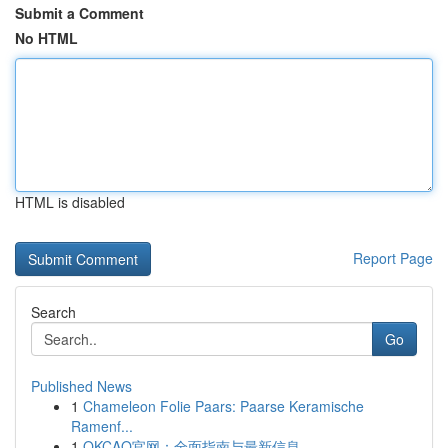
Submit a Comment
No HTML
HTML is disabled
Report Page
Search
Go
Published News
1
Chameleon Folie Paars: Paarse Keramische
Ramenf...
1
OKCAO官网：全面指南与最新信息