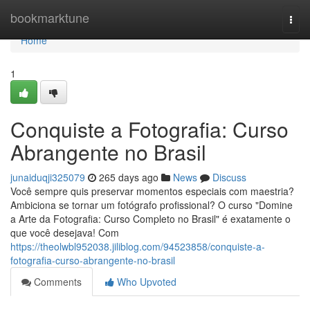
Home
bookmarktune
Togg
navi
Home
1
Conquiste a Fotografia: Curso
Abrangente no Brasil
junaiduqji325079
265 days ago
News
Discuss
Você sempre quis preservar momentos especiais com maestria?
Ambiciona se tornar um fotógrafo profissional? O curso "Domine
a Arte da Fotografia: Curso Completo no Brasil" é exatamente o
que você desejava! Com
https://theolwbl952038.jiliblog.com/94523858/conquiste-a-
fotografia-curso-abrangente-no-brasil
Comments
Who Upvoted