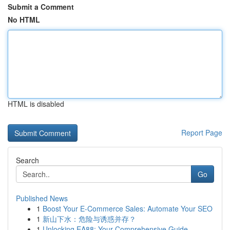
Submit a Comment
No HTML
HTML is disabled
Report Page
Search
Go
Published News
1
Boost Your E-Commerce Sales: Automate Your SEO
1
新山下水：危险与诱惑并存？
1
Unlocking EA88: Your Comprehensive Guide