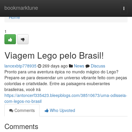
Home
bookmarktune
Togg
navi
Home
1
Viagem Lego pelo Brasil!
lancexbtp778935
269 days ago
News
Discuss
Pronto para uma aventura épica no mundo mágico do Lego?
Prepare-se para desvendar um universo vibrante feito com peças
coloridas e criatividade. Entre as paisagens exuberantes
brasileiras, você irá
https://antoncerf335423.bleepblogs.com/38510673/uma-odisseia-
com-legos-no-brasil
Comments
Who Upvoted
Comments