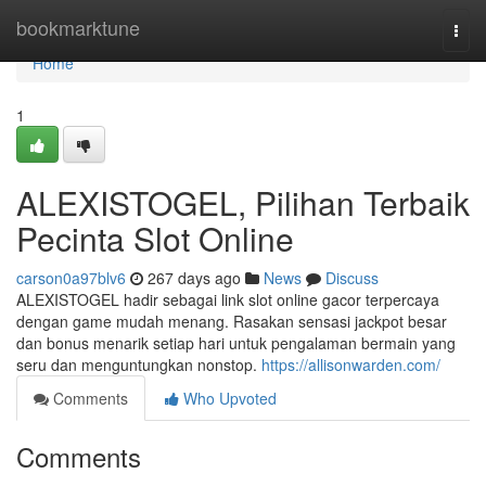
Home
bookmarktune
Togg
navi
Home
1
ALEXISTOGEL, Pilihan Terbaik
Pecinta Slot Online
carson0a97blv6
267 days ago
News
Discuss
ALEXISTOGEL hadir sebagai link slot online gacor terpercaya
dengan game mudah menang. Rasakan sensasi jackpot besar
dan bonus menarik setiap hari untuk pengalaman bermain yang
seru dan menguntungkan nonstop.
https://allisonwarden.com/
Comments
Who Upvoted
Comments