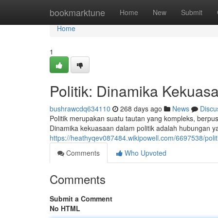
Home
bookmarktune
Home
New
Submit
Home
1
Politik: Dinamika Kekuas
bushrawcdq634110
268 days ago
News
Discu
Politik merupakan suatu tautan yang kompleks, berp
Dinamika kekuasaan dalam politik adalah hubungan ya
https://heathyqev087484.wikipowell.com/6697538/pol
Comments
Who Upvoted
Comments
Submit a Comment
No HTML