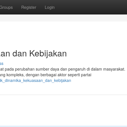
Groups
Register
Login
aan dan Kebijakan
ss
usat pada perubahan sumber daya dan pengaruh di dalam masyarakat.
ng kompleks, dengan berbagai aktor seperti partai
itik_dinamika_kekuasaan_dan_kebijakan