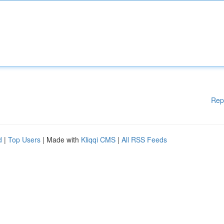
Rep
d
|
Top Users
| Made with
Kliqqi CMS
|
All RSS Feeds