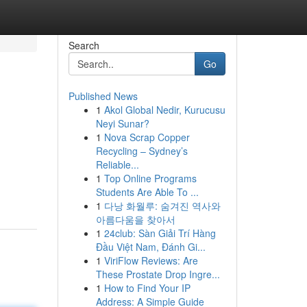
Search
Go
Published News
1
Akol Global Nedir, Kurucusu
Neyi Sunar?
1
Nova Scrap Copper
Recycling – Sydney’s
Reliable...
1
Top Online Programs
Students Are Able To ...
1
다낭 화월루: 숨겨진 역사와
아름다움을 찾아서
1
24club: Sàn Giải Trí Hàng
Đầu Việt Nam, Đánh Gi...
1
ViriFlow Reviews: Are
These Prostate Drop Ingre...
1
How to Find Your IP
Address: A Simple Guide