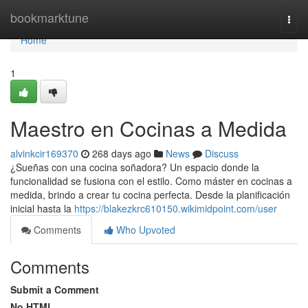
Home
bookmarktune
Togg
navi
Home
1
Maestro en Cocinas a Medida
alvinkcir169370
268 days ago
News
Discuss
¿Sueñas con una cocina soñadora? Un espacio donde la
funcionalidad se fusiona con el estilo. Como máster en cocinas a
medida, brindo a crear tu cocina perfecta. Desde la planificación
inicial hasta la
https://blakezkrc610150.wikimidpoint.com/user
Comments
Who Upvoted
Comments
Submit a Comment
No HTML