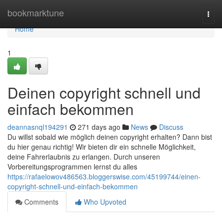
Home
bookmarktune
Togg
navi
Home
1
Deinen copyright schnell und
einfach bekommen
deannasnql194291
271 days ago
News
Discuss
Du willst sobald wie möglich deinen copyright erhalten? Dann bist
du hier genau richtig! Wir bieten dir ein schnelle Möglichkeit,
deine Fahrerlaubnis zu erlangen. Durch unseren
Vorbereitungsprogrammen lernst du alles
https://rafaelowov486563.bloggerswise.com/45199744/einen-
copyright-schnell-und-einfach-bekommen
Comments
Who Upvoted