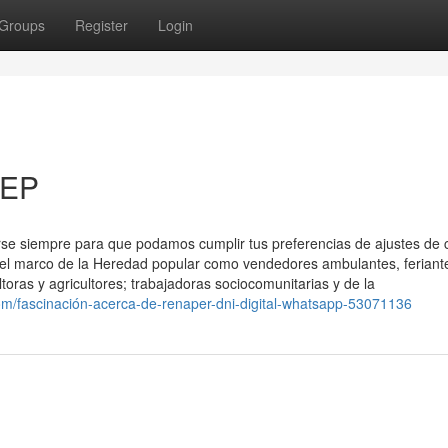
Groups
Register
Login
TEP
rse siempre para que podamos cumplir tus preferencias de ajustes de 
n el marco de la Heredad popular como vendedores ambulantes, feriant
toras y agricultores; trabajadoras sociocomunitarias y de la
om/fascinación-acerca-de-renaper-dni-digital-whatsapp-53071136