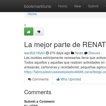
Home
bookmarktune
Home
New
Submit
Home
1
La mejor parte de RENA
wardb219lyk3
270 days ago
News
Discuss
Las cookies estrictamente necesarias tiene que activa
Todos aquellos y aquellas que realicen actividades e
artesanas; cartoneras y recicladores; pequeñas agricul
https://fabricadeenvasesdeplastic46688.canariblogs.c
Comments
Who Upvoted
Comments
Submit a Comment