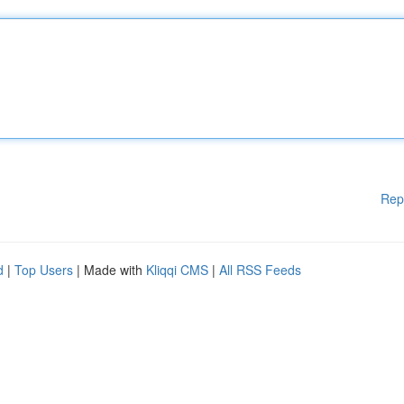
Rep
d
|
Top Users
| Made with
Kliqqi CMS
|
All RSS Feeds