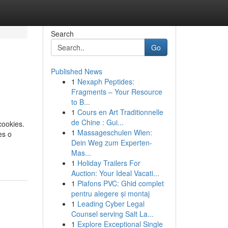
Search
Go
Published News
1
Nexaph Peptides:
Fragments – Your Resource
to B...
1
Cours en Art Traditionnelle
de Chine : Gui...
cookies.
1
Massageschulen Wien:
es o
Dein Weg zum Experten-
Mas...
1
Holiday Trailers For
Auction: Your Ideal Vacati...
1
Plafons PVC: Ghid complet
pentru alegere și montaj
1
Leading Cyber Legal
Counsel serving Salt La...
1
Explore Exceptional Single