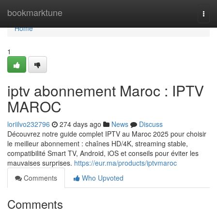
Home
bookmarktune
Togg
navi
Home
1
iptv abonnement Maroc : IPTV
MAROC
loriilvo232796
274 days ago
News
Discuss
Découvrez notre guide complet IPTV au Maroc 2025 pour choisir
le meilleur abonnement : chaînes HD/4K, streaming stable,
compatibilité Smart TV, Android, iOS et conseils pour éviter les
mauvaises surprises.
https://eur.ma/products/iptvmaroc
Comments
Who Upvoted
Comments