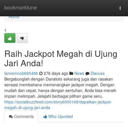
Home
bookmarktune
Togg
navi
Home
1
Raih Jackpot Megah di Ujung
Jari Anda!
lancemnob665486
276 days ago
News
Discuss
Bergabunglah dengan Danatoto sekarang juga dan rasakan
sensasi membahana memenangkan jackpot megah. Dengan
mudah dan cepat, hanya dengan sentuhan, Anda bisa meraih
impian melimpah. Jelajahi berbagai pilihan game seru,
https://socialbuzzfeed.com/story6000169/dapatkan-jackpot-
megah-di-ujung-jari-anda
Comments
Who Upvoted