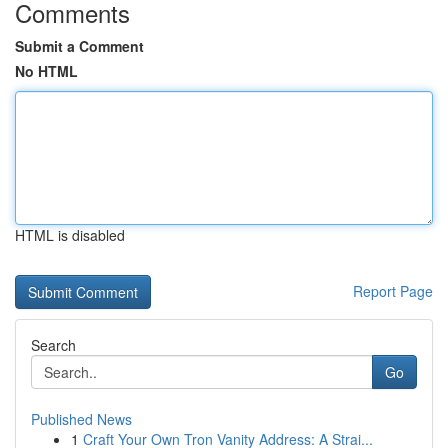
Comments
Submit a Comment
No HTML
HTML is disabled
Report Page
Search
Go
Published News
1
Craft Your Own Tron Vanity Address: A Strai...