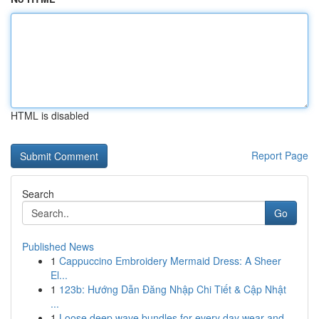
HTML is disabled
Report Page
Search
Go
Published News
1
Cappuccino Embroidery Mermaid Dress: A Sheer
El...
1
123b: Hướng Dẫn Đăng Nhập Chi Tiết & Cập Nhật
...
1
Loose deep wave bundles for every day wear and ...