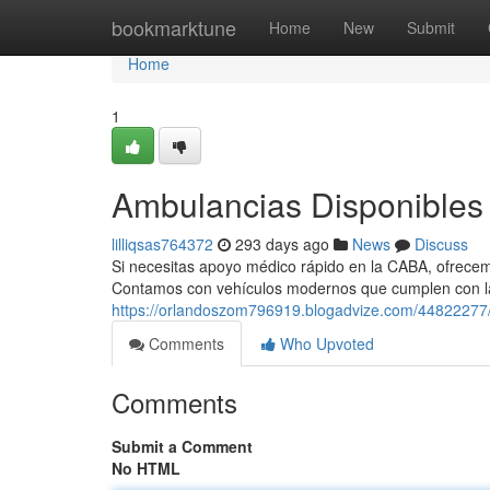
Home
bookmarktune
Home
New
Submit
Home
1
Ambulancias Disponibles 
lilliqsas764372
293 days ago
News
Discuss
Si necesitas apoyo médico rápido en la CABA, ofrecemo
Contamos con vehículos modernos que cumplen con la
https://orlandoszom796919.blogadvize.com/44822277/a
Comments
Who Upvoted
Comments
Submit a Comment
No HTML