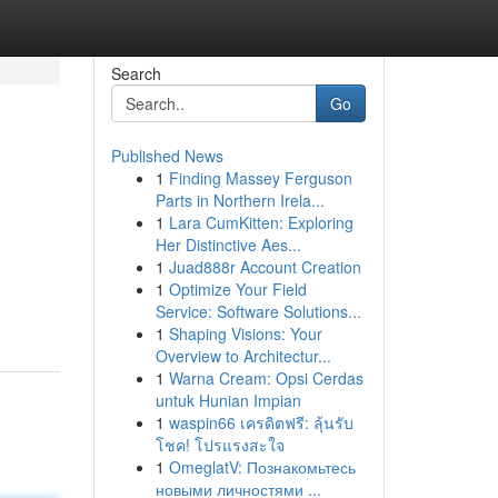
Search
Go
Published News
1
Finding Massey Ferguson
Parts in Northern Irela...
1
Lara CumKitten: Exploring
Her Distinctive Aes...
1
Juad888r Account Creation
1
Optimize Your Field
Service: Software Solutions...
1
Shaping Visions: Your
Overview to Architectur...
1
Warna Cream: Opsi Cerdas
untuk Hunian Impian
1
waspin66 เครดิตฟรี: ลุ้นรับ
โชค! โปรแรงสะใจ
1
OmeglatV: Познакомьтесь
новыми личностями ...