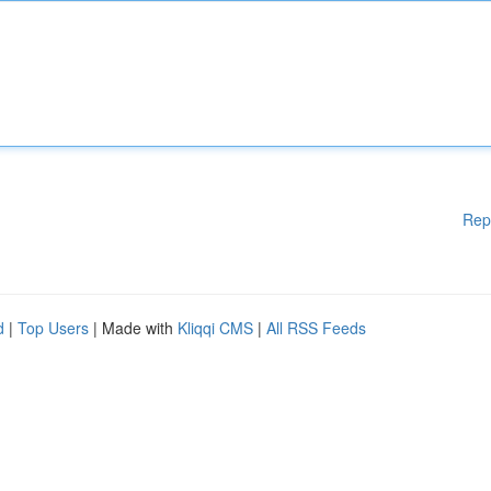
Rep
d
|
Top Users
| Made with
Kliqqi CMS
|
All RSS Feeds