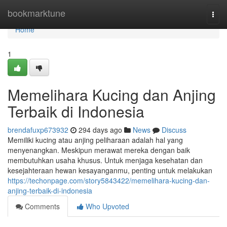
Home
bookmarktune
Togg
navi
Home
1
Memelihara Kucing dan Anjing
Terbaik di Indonesia
brendafuxp673932
294 days ago
News
Discuss
Memiliki kucing atau anjing peliharaan adalah hal yang
menyenangkan. Meskipun merawat mereka dengan baik
membutuhkan usaha khusus. Untuk menjaga kesehatan dan
kesejahteraan hewan kesayanganmu, penting untuk melakukan
https://techonpage.com/story5843422/memelihara-kucing-dan-
anjing-terbaik-di-indonesia
Comments
Who Upvoted