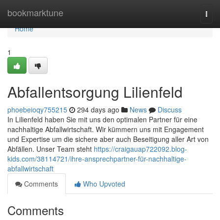
Home
bookmarktune
Togg
navi
Home
1
Abfallentsorgung Lilienfeld
phoebeioqy755215
294 days ago
News
Discuss
In Lilienfeld haben Sie mit uns den optimalen Partner für eine
nachhaltige Abfallwirtschaft. Wir kümmern uns mit Engagement
und Expertise um die sichere aber auch Beseitigung aller Art von
Abfällen. Unser Team steht
https://craigauap722092.blog-
kids.com/38114721/ihre-ansprechpartner-für-nachhaltige-
abfallwirtschaft
Comments
Who Upvoted
Comments