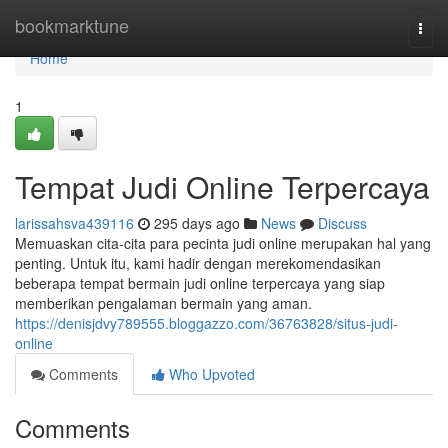
Home
bookmarktune
Togg
navi
Home
1
Tempat Judi Online Terpercaya
larissahsva439116
295 days ago
News
Discuss
Memuaskan cita-cita para pecinta judi online merupakan hal yang
penting. Untuk itu, kami hadir dengan merekomendasikan
beberapa tempat bermain judi online terpercaya yang siap
memberikan pengalaman bermain yang aman.
https://denisjdvy789555.bloggazzo.com/36763828/situs-judi-
online
Comments
Who Upvoted
Comments