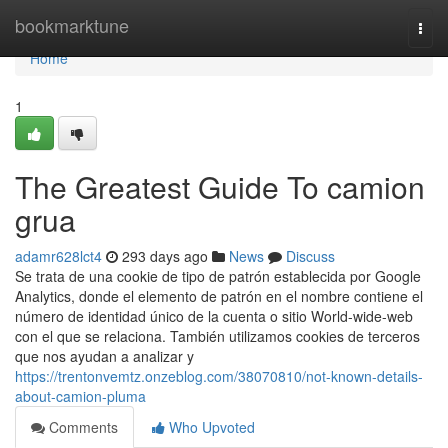
Home
bookmarktune
Togg
navi
Home
1
The Greatest Guide To camion
grua
adamr628lct4
293 days ago
News
Discuss
Se trata de una cookie de tipo de patrón establecida por Google
Analytics, donde el elemento de patrón en el nombre contiene el
número de identidad único de la cuenta o sitio World-wide-web
con el que se relaciona. También utilizamos cookies de terceros
que nos ayudan a analizar y
https://trentonvemtz.onzeblog.com/38070810/not-known-details-
about-camion-pluma
Comments
Who Upvoted