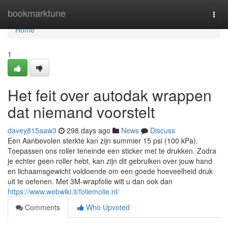
Home
bookmarktune
Togg
navi
Home
1
Het feit over autodak wrappen
dat niemand voorstelt
davey815aaw3
298 days ago
News
Discuss
Een Aanbevolen sterkte kan zijn summier 15 psi (100 kPa).
Toepassen ons roller teneinde een sticker met te drukken. Zodra
je echter geen roller hebt, kan zijn dit gebruiken over jouw hand
en lichaamsgewicht voldoende om een goede hoeveelheid druk
uit te oefenen. Met 3M-wrapfolie wilt u dan ook dan
https://www.webwiki.it/foliemolie.nl/
Comments
Who Upvoted