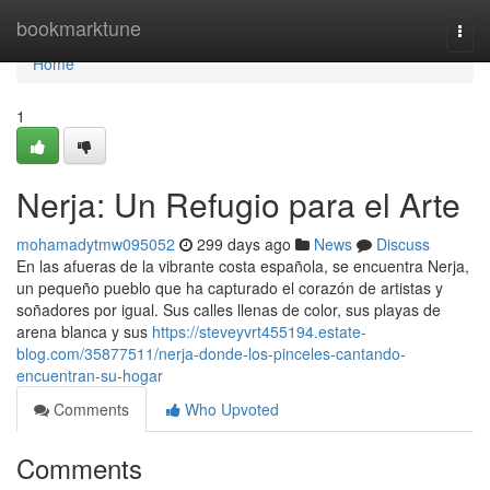
Home
bookmarktune
Togg
navi
Home
1
Nerja: Un Refugio para el Arte
mohamadytmw095052
299 days ago
News
Discuss
En las afueras de la vibrante costa española, se encuentra Nerja,
un pequeño pueblo que ha capturado el corazón de artistas y
soñadores por igual. Sus calles llenas de color, sus playas de
arena blanca y sus
https://steveyvrt455194.estate-
blog.com/35877511/nerja-donde-los-pinceles-cantando-
encuentran-su-hogar
Comments
Who Upvoted
Comments