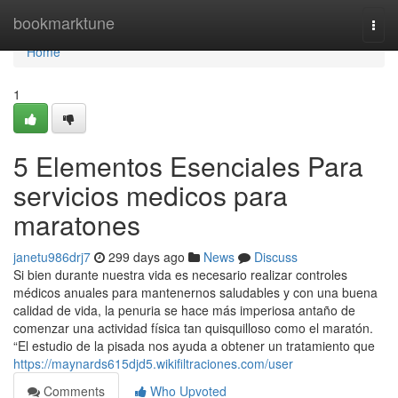
Home
bookmarktune
Togg
navi
Home
1
5 Elementos Esenciales Para
servicios medicos para
maratones
janetu986drj7
299 days ago
News
Discuss
Si bien durante nuestra vida es necesario realizar controles
médicos anuales para mantenernos saludables y con una buena
calidad de vida, la penuria se hace más imperiosa antaño de
comenzar una actividad física tan quisquilloso como el maratón.
“El estudio de la pisada nos ayuda a obtener un tratamiento que
https://maynards615djd5.wikifiltraciones.com/user
Comments
Who Upvoted