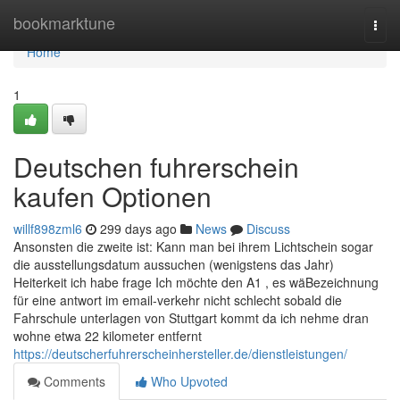
Home
bookmarktune
Togg
navi
Home
1
Deutschen fuhrerschein
kaufen Optionen
willf898zml6
299 days ago
News
Discuss
Ansonsten die zweite ist: Kann man bei ihrem Lichtschein sogar
die ausstellungsdatum aussuchen (wenigstens das Jahr)
Heiterkeit ich habe frage Ich möchte den A1 , es wäBezeichnung
für eine antwort im email-verkehr nicht schlecht sobald die
Fahrschule unterlagen von Stuttgart kommt da ich nehme dran
wohne etwa 22 kilometer entfernt
https://deutscherfuhrerscheinhersteller.de/dienstleistungen/
Comments
Who Upvoted