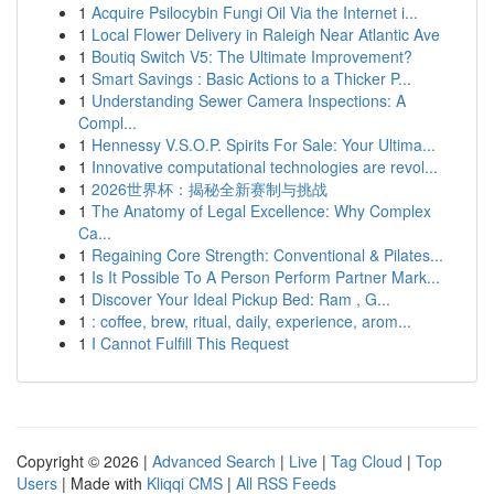
1
Acquire Psilocybin Fungi Oil Via the Internet i...
1
Local Flower Delivery in Raleigh Near Atlantic Ave
1
Boutiq Switch V5: The Ultimate Improvement?
1
Smart Savings : Basic Actions to a Thicker P...
1
Understanding Sewer Camera Inspections: A
Compl...
1
Hennessy V.S.O.P. Spirits For Sale: Your Ultima...
1
Innovative computational technologies are revol...
1
2026世界杯：揭秘全新赛制与挑战
1
The Anatomy of Legal Excellence: Why Complex
Ca...
1
Regaining Core Strength: Conventional & Pilates...
1
Is It Possible To A Person Perform Partner Mark...
1
Discover Your Ideal Pickup Bed: Ram , G...
1
: coffee, brew, ritual, daily, experience, arom...
1
I Cannot Fulfill This Request
Copyright © 2026 |
Advanced Search
|
Live
|
Tag Cloud
|
Top
Users
| Made with
Kliqqi CMS
|
All RSS Feeds