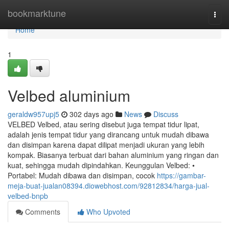
Home
bookmarktune
Togg
navi
Home
1
Velbed aluminium
geraldw957upj5
302 days ago
News
Discuss
VELBED Velbed, atau sering disebut juga tempat tidur lipat,
adalah jenis tempat tidur yang dirancang untuk mudah dibawa
dan disimpan karena dapat dilipat menjadi ukuran yang lebih
kompak. Biasanya terbuat dari bahan aluminium yang ringan dan
kuat, sehingga mudah dipindahkan. Keunggulan Velbed: •
Portabel: Mudah dibawa dan disimpan, cocok
https://gambar-
meja-buat-jualan08394.diowebhost.com/92812834/harga-jual-
velbed-bnpb
Comments
Who Upvoted